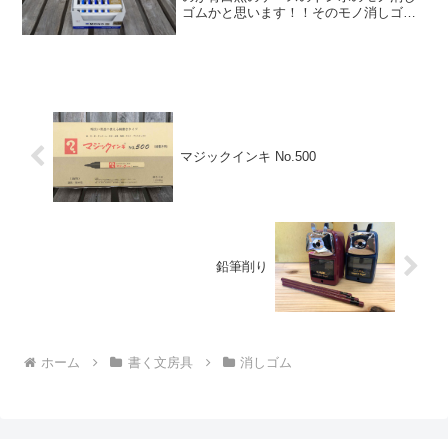
ゴムかと思います！！そのモノ消しゴム
は50歳だそうです☆モノカラー誕生50周
年を記念して記念セット商品が限定発売
されました♪1969年から密かに微妙に地味
に５回モデルチ...
マジックインキ No.500
鉛筆削り
ホーム
書く文房具
消しゴム