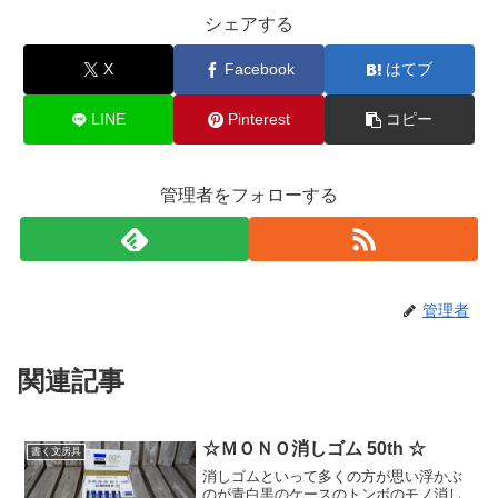
シェアする
X
Facebook
はてブ
LINE
Pinterest
コピー
管理者をフォローする
管理者
関連記事
☆ＭＯＮＯ消しゴム 50th ☆
書く文房具
消しゴムといって多くの方が思い浮かぶ
のが青白黒のケースのトンボのモノ消し