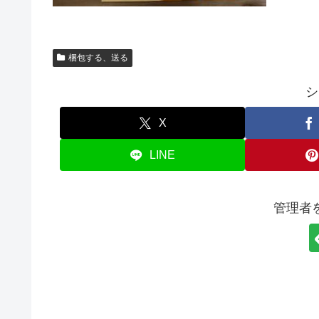
梱包する、送る
シ
X
LINE
管理者