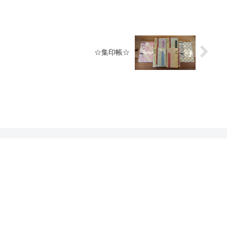
☆集印帳☆