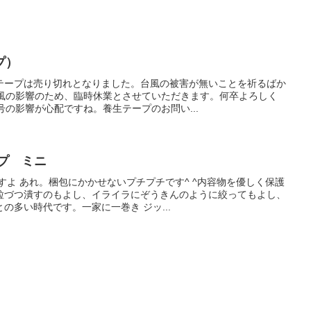
プ）
テープは売り切れとなりました。台風の被害が無いことを祈るばか
台風の影響のため、臨時休業とさせていただきます。何卒よろしく
号の影響が心配ですね。養生テープのお問い...
ルラップ ミニ
すよ あれ。梱包にかかせないプチプチです^ ^内容物を優しく保護
粒づつ潰すのもよし、イライラにぞうきんのように絞ってもよし、
の多い時代です。一家に一巻き ジッ...