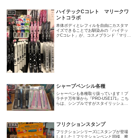
ハイテックCコレト マリークワ
ペン
ントコラボ
本体ボディとレフィルを自由にカスタマ
イズできることでお馴染みの「ハイテッ
クCコレト」が、コスメブランド「マリー
クワント(Mary Quant)」とコラボしまし
た☆本体ボディは色・柄が豊富な全８種
類！大小のロゴを配した”MQロゴ”、マリ
ークワ...
シャープペンシル各種
ペン
シャーペンも各種取り扱っています！プ
ラチナ万年筆から『PRO-USE171』こち
らは、シンプルですがスタイリッシュな
ボディが魅力的なシャーペンです。パイ
プの長さを調整できるシュノークシステ
ムもあり、クッション圧を調整できちゃ
います！トンボ鉛...
フリクションスタンプ
文房具
フリクションシリーズにスタンプが登場
しました！フリクションペンと同様、擦