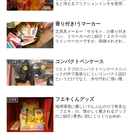
ると消えるフリクションインキを使用し
ているのでインクが裏抜けしにくく、押
し間違えても簡単に修正出来ます。スタ
ンプで手帳を見やすく、カラフルにして
みませんか？スタンプのデ...
香り付き!うマーカー
ペン
文房具メーカー「サカモト」の香り付き
ペン、うマーカーのご紹介！２カラーの
ラインマーカーですが、両側それぞれに
香りが付いており、２つの香りを合わせ
ると美味しそ～な匂いが🤤🍜醤油ラーメ
ンやチーズバーガー、やきそばにタコ焼
きまで…！書いている途中...
コンパクトペンケース
文房具
リヒトラブのコンパクトペンケース☆バ
ックの中で嵩張りにくいコンパクト設計
というだけでなく、水や汚れに強い撥水
加工生地を使用！なんといっても嬉しい
のは4つのポケットに区切られているこ
と！ペンや消しゴムと一緒にメモや付箋
を入れておくと、消しカス...
フエキくんグッズ
文房具
地球環境に優しいでんぷんのりで有名な
「フエキ」の、懐かしく癒されるグッズ
のご紹介♪黄色い顔にくりくりおめめ、赤
いキャップをかぶったキャラクターに多
くの人が懐かしさを感じるのでは？幼稚
園や小学校でフエキくんのノリを使った
という人も多いかと思い...