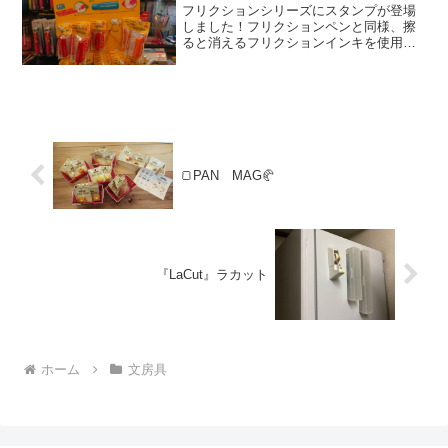
フリクションシリーズにスタンプが登場
しました！フリクションペンと同様、擦
ると消えるフリクションインキを使用し
ているのでインクが裏抜けしにくく、押
し間違えても簡単に修正出来ます。スタ
ンプで手帳を見やすく、カラフルにして
みませんか？スタンプのデ...
🍞PAN MAG🥐
『LaCut』ラカット
ホーム
文房具