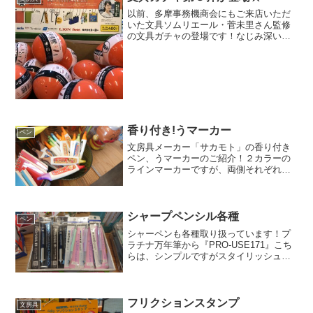
されており...
以前、多摩事務機商会にもご来店いただ
いた文具ソムリエール・菅未里さん監修
の文具ガチャの登場です！なじみ深い文
房具が手のひらサイズのミニチュアマス
コットになりました。文房具好きも驚き
の再現度となっております！ラインアッ
プは全6種類（各400円...
香り付き!うマーカー
ペン
文房具メーカー「サカモト」の香り付き
ペン、うマーカーのご紹介！２カラーの
ラインマーカーですが、両側それぞれに
香りが付いており、２つの香りを合わせ
ると美味しそ～な匂いが🤤🍜醤油ラーメ
ンやチーズバーガー、やきそばにタコ焼
きまで…！書いている途中...
シャープペンシル各種
ペン
シャーペンも各種取り扱っています！プ
ラチナ万年筆から『PRO-USE171』こち
らは、シンプルですがスタイリッシュな
ボディが魅力的なシャーペンです。パイ
プの長さを調整できるシュノークシステ
ムもあり、クッション圧を調整できちゃ
います！トンボ鉛...
フリクションスタンプ
文房具