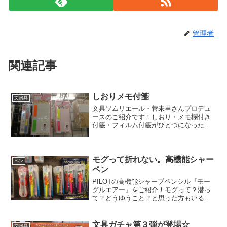
管理者
関連記事
しおりメモ付箋
文房具
文具ソムリエール・菅未里さんプロデュ
ースのご紹介です！しおり・メモ欄付き
付箋・フィルム付箋がひとつになった付
箋が登場しました☆各種付箋をペンケー
スや手帳の間にいれて持ち運んでいる
と、知らない間に汚れていたり、失くし
てしまっていることありませ...
モグって折れない。高機能シャー
ペン
ペン
PILOTの高機能シャープペンシル『モー
グルエアー』をご紹介！モグって？潜っ
て？どうゆうこと？と思った方もいるの
では？実は私も”？”が浮かんでしまいまし
た…(^-^;この『モーグルエアー』はアク
ティブサスペンションという機能が搭載
文具ガチャ第３弾が登場☆
文房具